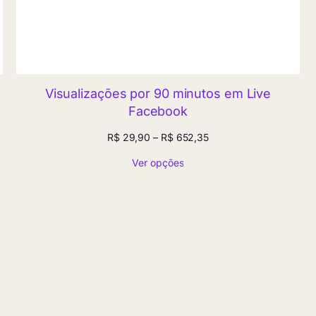
Visualizações por 90 minutos em Live
Facebook
Faixa
R$
29,90
–
R$
652,35
de
Ver opções
preço:
R$ 29,90
através
R$ 652,35