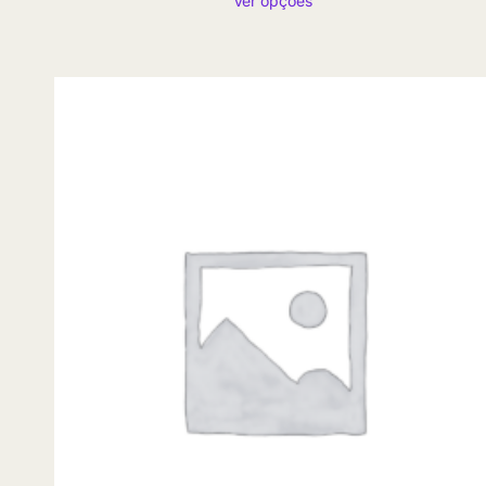
Ver opções
preço:
R$ 5,85
através
R$ 89,90