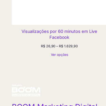
Visualizações por 60 minutos em Live
Facebook
Faixa
R$
26,90
–
R$
1.629,90
de
Ver opções
preço:
R$ 26,90
através
R$ 1.629,90