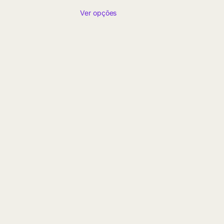
de
Ver opções
preço:
R$ 24,90
através
R$ 217,45