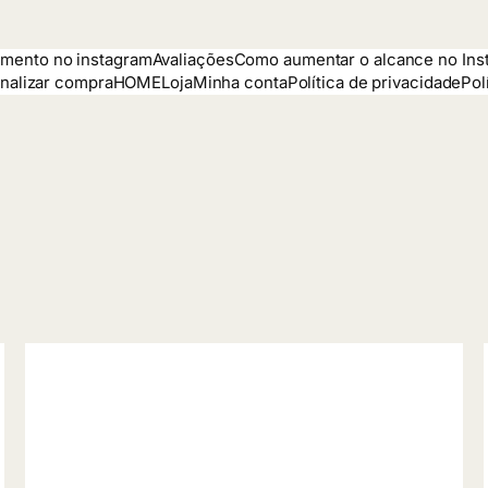
mento no instagram
Avaliações
Como aumentar o alcance no Ins
inalizar compra
HOME
Loja
Minha conta
Política de privacidade
Pol