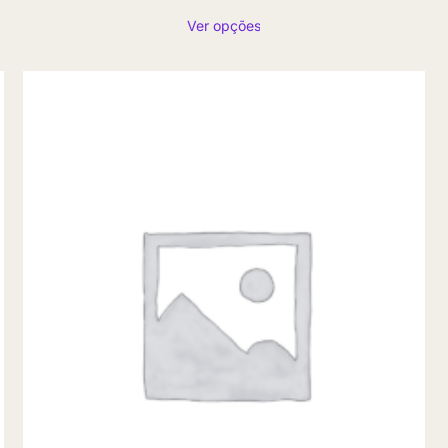
de
Ver opções
preço:
R$ 31,90
através
R$ 869,80