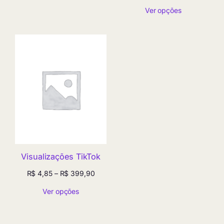
de
através
Ver opções
preço:
R$ 11,30
R$ 4,85
através
R$ 11,30
Visualizações TikTok
Faixa
R$
4,85
–
R$
399,90
de
Ver opções
preço:
R$ 4,85
através
R$ 399,90