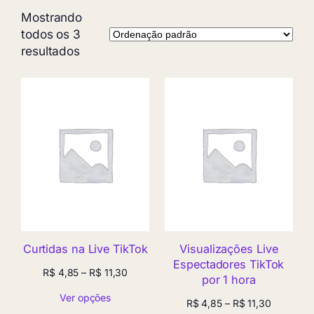
Mostrando
todos os 3
resultados
Curtidas na Live TikTok
Visualizações Live
Espectadores TikTok
Faixa
R$
4,85
–
R$
11,30
por 1 hora
de
Ver opções
preço:
Faixa
R$
4,85
–
R$
11,30
R$ 4,85