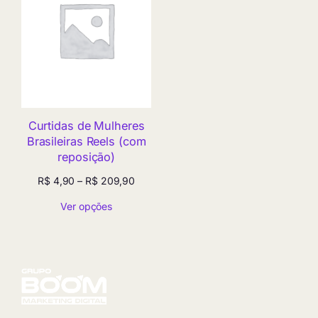
Curtidas de Mulheres
Brasileiras Reels (com
reposição)
Faixa
R$
4,90
–
R$
209,90
de
Ver opções
preço:
R$ 4,90
através
R$ 209,90