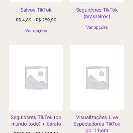
Salvos TikTok
Seguidores TikTok
(brasileiros)
Faixa
R$
4,89
–
R$
259,90
de
Ver opções
Ver opções
preço:
R$ 4,89
através
R$ 259,90
Seguidores TikTok (do
Visualizações Live
mundo todo) + barato
Espectadores TikTok
por 1 hora