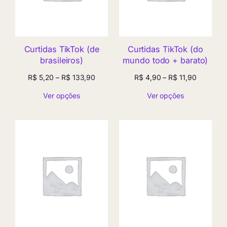
Curtidas TikTok (de
Curtidas TikTok (do
brasileiros)
mundo todo + barato)
Faixa
Faixa
R$
5,20
–
R$
133,90
R$
4,90
–
R$
11,90
de
de
Ver opções
Ver opções
preço:
preço:
R$ 5,20
R$ 4,90
através
através
R$ 133,90
R$ 11,90