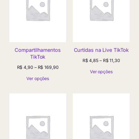
Compartilhamentos
Curtidas na Live TikTok
TikTok
Faixa
R$
4,85
–
R$
11,30
de
Faixa
R$
4,90
–
R$
169,90
Ver opções
preço:
de
Ver opções
R$ 4,85
preço:
através
R$ 4,90
R$ 11,30
através
R$ 169,90