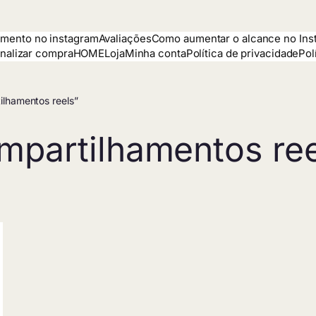
mento no instagram
Avaliações
Como aumentar o alcance no Ins
inalizar compra
HOME
Loja
Minha conta
Política de privacidade
Pol
ilhamentos reels”
mpartilhamentos ree