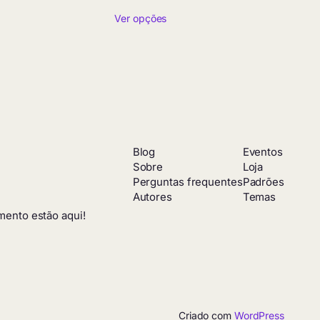
de
Ver opções
preço:
R$ 4,50
através
R$ 379,90
Blog
Eventos
Sobre
Loja
Perguntas frequentes
Padrões
Autores
Temas
mento estão aqui!
Criado com
WordPress