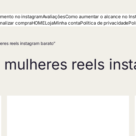
mento no instagram
Avaliações
Como aumentar o alcance no Ins
inalizar compra
HOME
Loja
Minha conta
Política de privacidade
Pol
res reels instagram barato”
 mulheres reels ins