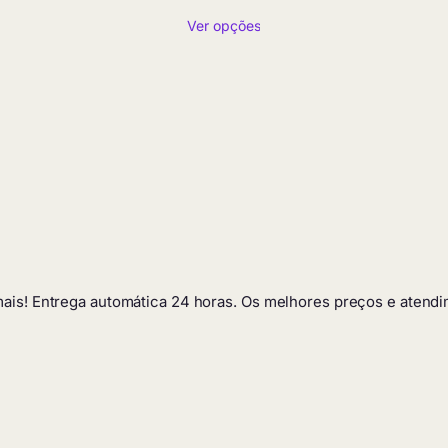
de
Ver opções
preço:
R$ 4,90
através
R$ 209,90
 mais! Entrega automática 24 horas. Os melhores preços e atendi