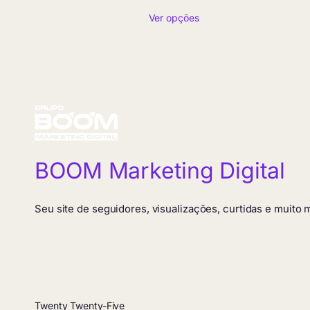
de
Ver opções
preço:
R$ 5,90
através
R$ 419,90
BOOM Marketing Digital
Seu site de seguidores, visualizações, curtidas e muito
Twenty Twenty-Five