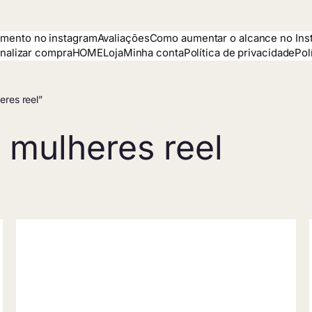
mento no instagram
Avaliações
Como aumentar o alcance no Ins
inalizar compra
HOME
Loja
Minha conta
Política de privacidade
Pol
eres reel”
 mulheres reel