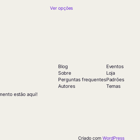
de
Ver opções
preço:
R$ 4,50
através
R$ 379,90
Blog
Eventos
Sobre
Loja
Perguntas frequentes
Padrões
Autores
Temas
mento estão aqui!
Criado com
WordPress