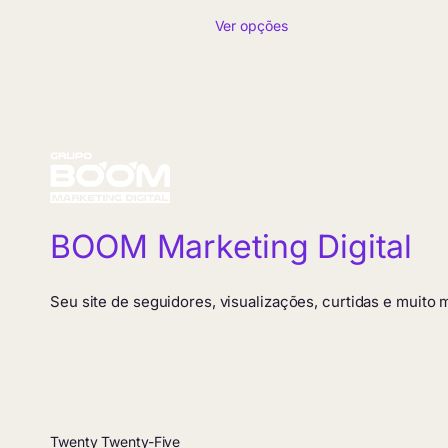
de
Ver opções
preço:
R$ 5,90
através
R$ 419,90
BOOM Marketing Digital
Seu site de seguidores, visualizações, curtidas e muito
Twenty Twenty-Five