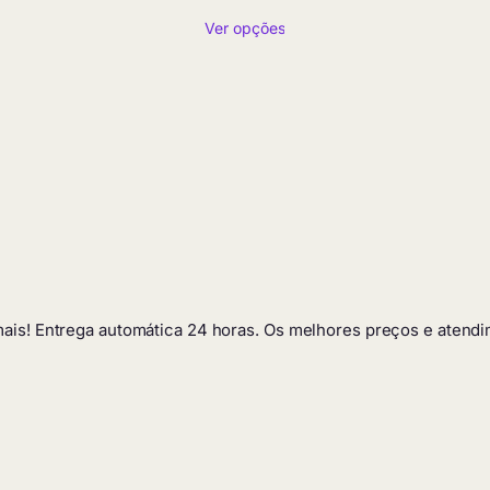
de
Ver opções
preço:
R$ 4,90
através
R$ 209,90
 mais! Entrega automática 24 horas. Os melhores preços e atendi