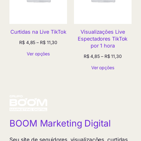
Curtidas na Live TikTok
Visualizações Live
Espectadores TikTok
Faixa
R$
4,85
–
R$
11,30
por 1 hora
de
Ver opções
preço:
Faixa
R$
4,85
–
R$
11,30
R$ 4,85
de
através
Ver opções
preço:
R$ 11,30
R$ 4,85
através
R$ 11,30
BOOM Marketing Digital
Seu site de seguidores, visualizações, curtidas